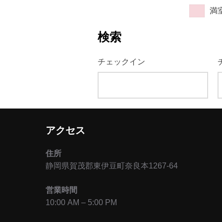
満
検索
チェックイン
アクセス
住所
静岡県賀茂郡東伊豆町奈良本1267-64
営業時間
10:00 AM – 5:00 PM