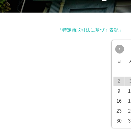
「特定商取引法に基づく表記」
‹
日
2
9
1
16
1
23
2
30
3