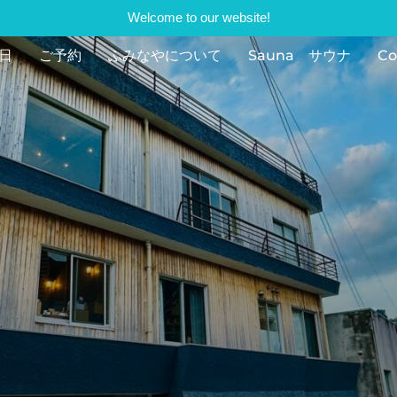
Welcome to our website!
日
ご予約
ふみなやについて
Sauna サウナ
Co