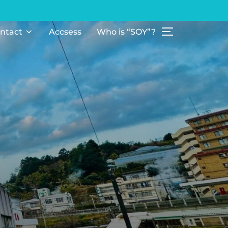
ntact
Accsess
Who is “SOY”?
サイドバーとナ