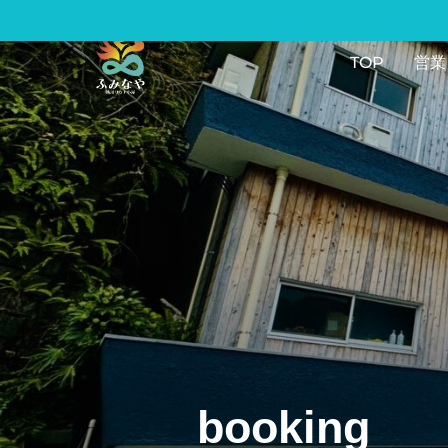
コ
TOP
営業
ン
テ
ン
ツ
へ
ス
キ
ッ
プ
booking